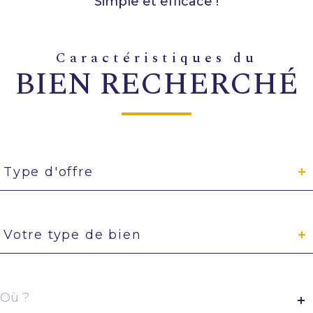
Simple et efficace !
caractéristiques du
BIEN RECHERCHÉ
Type
d'offre
Type d'offre
Type
de
Votre type de bien
bien
Localisation