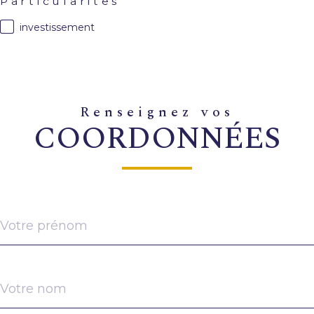
Particularites
investissement
renseignez vos
COORDONNÉES
Prénom
Nom