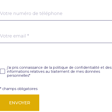
Téléphone
TRAD_PAMPERO_adresseemail
*
j'ai pris connaissance de la politique de confidentialité et des
ation
informations relatives au traitement de mes données
personnelles*
* champs obligatoires
ENVOYER