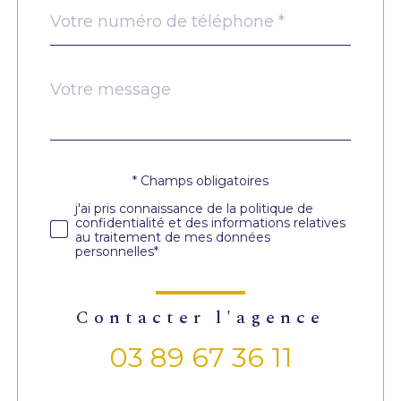
Téléphone
*
Message
Fieldset
*
par
défaut
* Champs obligatoires
Validation
j'ai pris connaissance de la politique de
confidentialité et des informations relatives
au traitement de mes données
personnelles*
contacter l'agence
03 89 67 36 11