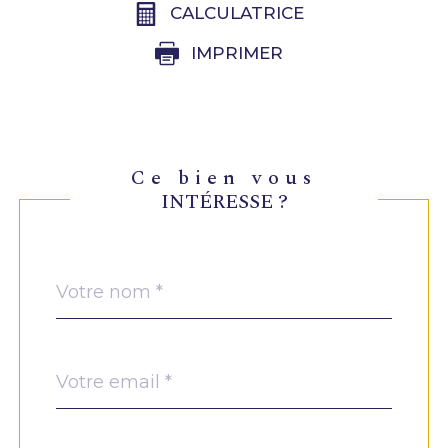
CALCULATRICE
IMPRIMER
ce bien vous
INTÉRESSE ?
Nom
Fieldset
*
par
défaut
email
*