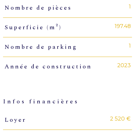
1
Nombre de pièces
197.48
Superficie (m²)
1
Nombre de parking
2023
Année de construction
infos financières
2 520 €
Loyer
Caractéristiques
Valeurs