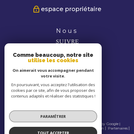
espace propriétaire
nous
SUIVRE
Comme beaucoup, notre site
utilise les cookies
On aimerait vous accompagner pendant
votre visite.
nous
En poursuivant, vous acceptez l'utilisation des
cookies par ce site, afin de vous proposer des
ADHÉRONS
contenus adaptés et réaliser des statistiques !
PARAMÉTRER
© 2026 | Tous droits réservés | Traduction powered by Google |
Nos honoraires
Plan du site
Mentions légales
Admin
Partenaires
TOUT ACCEPTER
Politique RGPD
Cookies