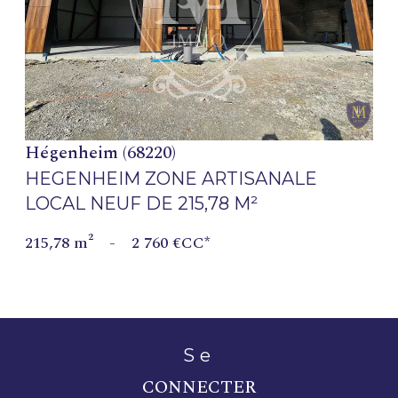
VOIR LE BIEN
Hégenheim (68220)
HEGENHEIM ZONE ARTISANALE
LOCAL NEUF DE 215,78 M²
215,78 m²
-
2 760 €
CC*
se
CONNECTER