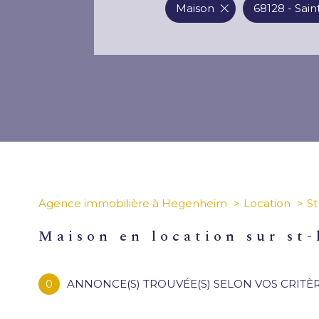
Maison
68128 - Sain
Agence immobilière à Hegenheim
Location
St
maison en location sur st-
0
ANNONCE(S) TROUVÉE(S) SELON VOS CRITÈ