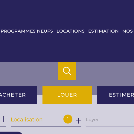
PROGRAMMES NEUFS
LOCATIONS
ESTIMATION
NOS
ACHETER
LOUER
ESTIME
de l'ancien
à l'année
1
Localisation
Loyer
du neuf
de l'immo pro