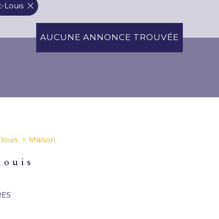
t-Louis
AUCUNE ANNONCE TROUVÉE
 louis
Maison
louis
RES