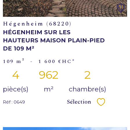
Hégenheim (68220)
HÉGENHEIM SUR LES
HAUTEURS MAISON PLAIN-PIED
DE 109 M²
109 m²
-
1 600 €
HC*
4
962
2
pièce(s)
m²
chambre(s)
Sélection
Réf : 0649
Sélectionn