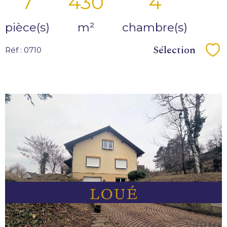
7
430
4
pièce(s)
m²
chambre(s)
Sélection
Réf : 0710
Sé
VOIR LE
BIEN