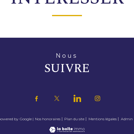
nous
SUIVRE
 powered by Google |
Nos honoraires
Plan du site
Mentions légales
Admin