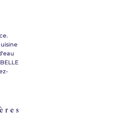
ce.
uisine
d'eau
- BELLE
ez-
ières
rs