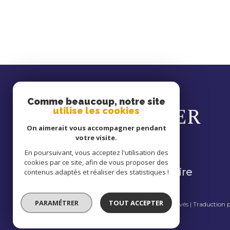
se
Comme beaucoup, notre site
CONNECTER
utilise les cookies
On aimerait vous accompagner pendant
votre visite.
En poursuivant, vous acceptez l'utilisation des
cookies par ce site, afin de vous proposer des
espace propriétaire
contenus adaptés et réaliser des statistiques !
PARAMÉTRER
TOUT ACCEPTER
© 2026 | Tous droits réservés | Traduction