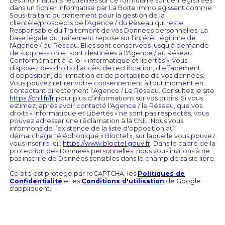
Les informations recueillies sur ce formulaire sont enregistrées
dans un fichier informatisé par La Boite Immo agissant comme
Sous-traitant du traitement pour la gestion de la
clientèle/prospects de l'Agence / du Réseau qui reste
Responsable du Traitement de vos Données personnelles. La
base légale du traitement repose sur l'intérêt légitime de
l'Agence / du Réseau. Elles sont conservées jusqu'à demande
de suppression et sont destinées à l'Agence / au Réseau.
Conformément à la loi « informatique et libertés », vous
disposez des droits d’accès, de rectification, d’effacement,
d’opposition, de limitation et de portabilité de vos données.
Vous pouvez retirer votre consentement à tout moment en
contactant directement l’Agence / Le Réseau. Consultez le site
https://cnil.fr/fr
pour plus d’informations sur vos droits. Si vous
estimez, après avoir contacté l'Agence / le Réseau, que vos
droits « Informatique et Libertés » ne sont pas respectés, vous
pouvez adresser une réclamation à la CNIL. Nous vous
informons de l’existence de la liste d'opposition au
démarchage téléphonique « Bloctel », sur laquelle vous pouvez
vous inscrire ici :
https://www.bloctel.gouv.fr
. Dans le cadre de la
protection des Données personnelles, nous vous invitons à ne
pas inscrire de Données sensibles dans le champ de saisie libre.
Ce site est protégé par reCAPTCHA, les
Politiques de
Confidentialité
et es
Conditions d'utilisation
de Google
s'appliquent.