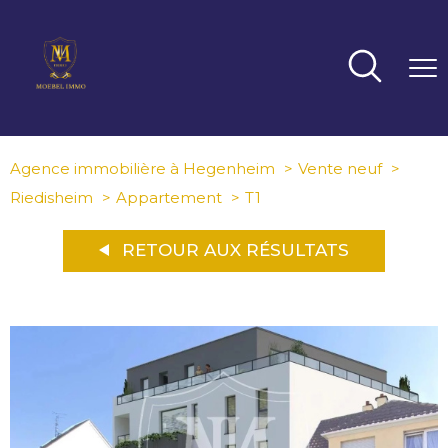
Agence immobilière à Hegenheim
Vente neuf
Riedisheim
Appartement
T1
RETOUR AUX RÉSULTATS