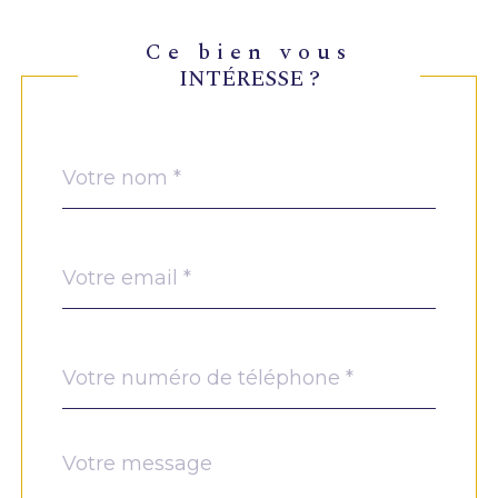
ce bien vous
INTÉRESSE ?
Nom
Fieldset
*
par
défaut
email
*
Téléphone
*
Message
Fieldset
*
par