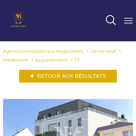
Agence immobilière à Hegenheim
Vente neuf
Riedisheim
Appartement
T3
RETOUR AUX RÉSULTATS