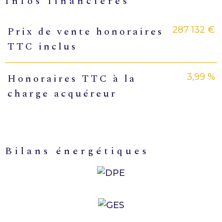
infos financières
287 132 €
Prix de vente honoraires
Caractéristiques
Valeurs
TTC inclus
3,99 %
Honoraires TTC à la
charge acquéreur
bilans énergétiques