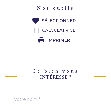
nos outils
SÉLECTIONNER
CALCULATRICE
IMPRIMER
ce bien vous
INTÉRESSE ?
Nom
Fieldset
*
par
défaut