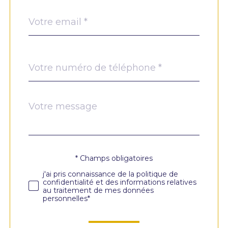
email
*
Téléphone
*
Message
Fieldset
*
par
défaut
* Champs obligatoires
Validation
j'ai pris connaissance de la politique de
confidentialité et des informations relatives
au traitement de mes données
personnelles*