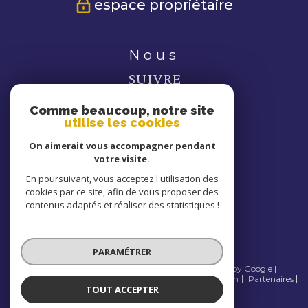
espace propriétaire
nous
SUIVRE
Comme beaucoup, notre site
utilise les cookies
On aimerait vous accompagner pendant
votre visite.
nous
En poursuivant, vous acceptez l'utilisation des
cookies par ce site, afin de vous proposer des
ADHÉRONS
contenus adaptés et réaliser des statistiques !
PARAMÉTRER
© 2026 | Tous droits réservés | Traduction powered by Google |
Nos honoraires
Plan du site
Mentions légales
Admin
Partenaires
TOUT ACCEPTER
Politique RGPD
Cookies