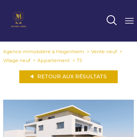
Agence immobilière à Hegenheim
Vente neuf
Village neuf
Appartement
T5
RETOUR AUX RÉSULTATS