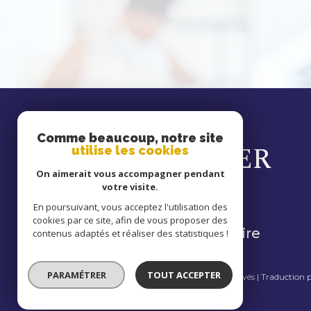
se
Comme beaucoup, notre site
CONNECTER
utilise les cookies
On aimerait vous accompagner pendant
votre visite.
En poursuivant, vous acceptez l'utilisation des
cookies par ce site, afin de vous proposer des
espace propriétaire
contenus adaptés et réaliser des statistiques !
PARAMÉTRER
TOUT ACCEPTER
© 2026 | Tous droits réservés | Traduction