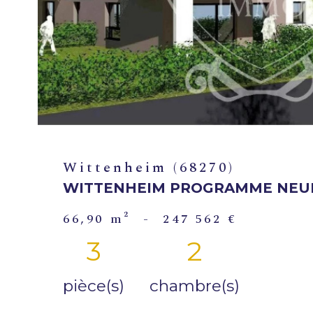
Wittenheim (68270)
WITTENHEIM PROGRAMME NEUF
66,90 m²
-
247 562 €
3
2
pièce(s)
chambre(s)