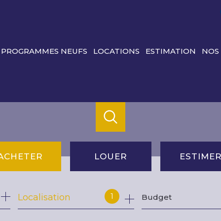
PROGRAMMES NEUFS
LOCATIONS
ESTIMATION
NOS
ACHETER
LOUER
ESTIME
de l'ancien
à l'année
1
Localisation
Budget
du neuf
de l'immo pro