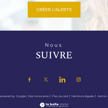
CRÉER L'ALERTE
nous
SUIVRE
 powered by Google |
Nos honoraires
Plan du site
Mentions légales
Admin