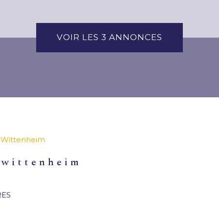
VOIR LES
3
ANNONCES
Wittenheim
r wittenheim
RES