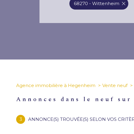
68270 - Wittenheim
Agence immobilière à Hegenheim
Vente neuf
annonces dans le neuf su
3
ANNONCE(S) TROUVÉE(S) SELON VOS CRITÈ