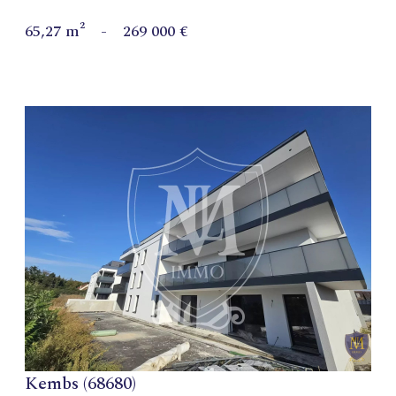
65,27 m²
-
269 000 €
VOIR LE BIEN
Kembs (68680)