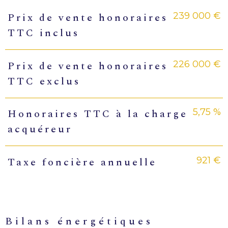
239 000 €
Prix de vente honoraires
Caractéristiques
Valeurs
TTC inclus
226 000 €
Prix de vente honoraires
TTC exclus
5,75 %
Honoraires TTC à la charge
acquéreur
921 €
Taxe foncière annuelle
bilans énergétiques