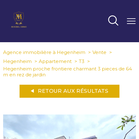
Agence immobilière à Hegenheim
Vente
Hegenheim
Appartement
T3
Hegenheim proche frontiere charmant 3 pieces de 64
m en rez de jardin
RETOUR AUX RÉSULTATS