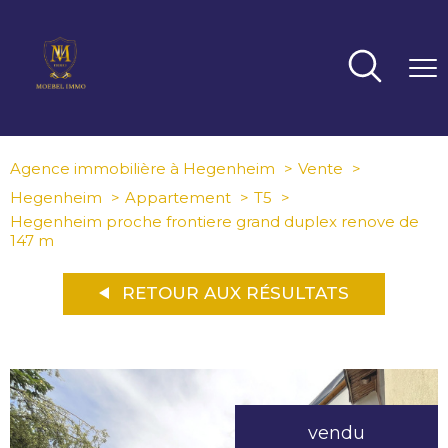
Agence immobilière à Hegenheim
Vente
Hegenheim
Appartement
T5
Hegenheim proche frontiere grand duplex renove de
147 m
RETOUR AUX RÉSULTATS
vendu