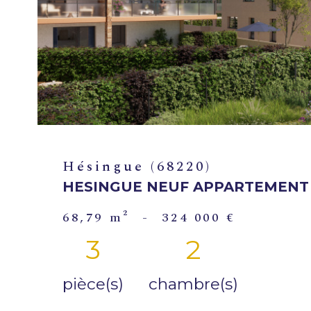
Hésingue (68220)
HESINGUE NEUF APPARTEMENT 3
68,79 m²
-
324 000 €
3
2
pièce(s)
chambre(s)