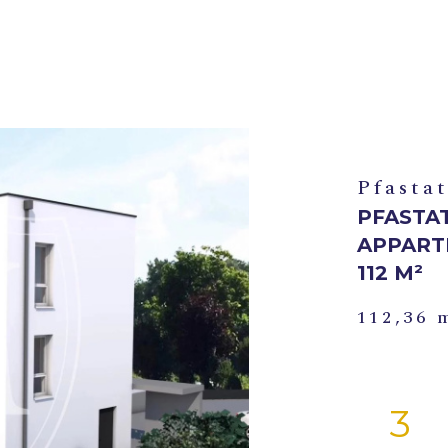
Pfastat
PFASTA
APPART
112 M²
112,36 
3