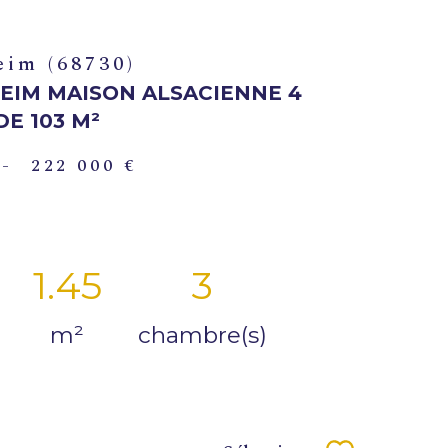
eim (68730)
EIM MAISON ALSACIENNE 4
DE 103 M²
-
222 000 €
1.45
3
m²
chambre(s)