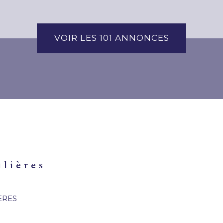
VOIR LES
101
ANNONCES
ilières
ÈRES