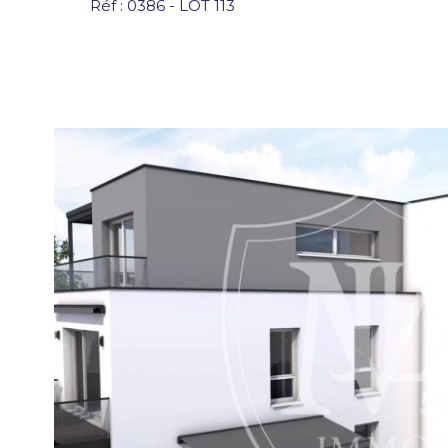
Réf : 0386 - LOT 113
VOIR LE
BIEN