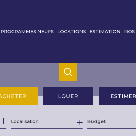
PROGRAMMES NEUFS
LOCATIONS
ESTIMATION
NOS
ACHETER
LOUER
ESTIME
de l'ancien
à l'année
Budget
du neuf
de l'immo pro