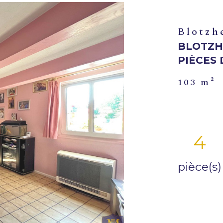
Blotzh
BLOTZH
PIÈCES 
103 m²
4
pièce(s)