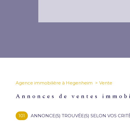
Agence immobilière à Hegenheim
Vente
annonces de ventes immob
101
ANNONCE(S) TROUVÉE(S) SELON VOS CRIT