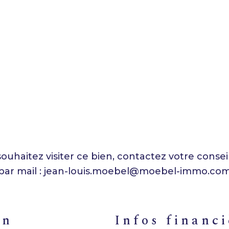
uhaitez visiter ce bien, contactez votre conseil
 par mail : jean-louis.moebel@moebel-immo.co
en
infos financ