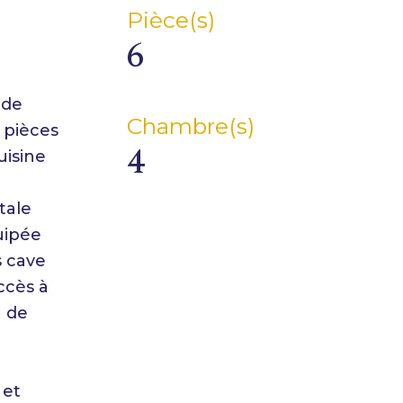
Pièce(s)
6
 de
Chambre(s)
 pièces
4
uisine
tale
uipée
s cave
ccès à
n de
 et