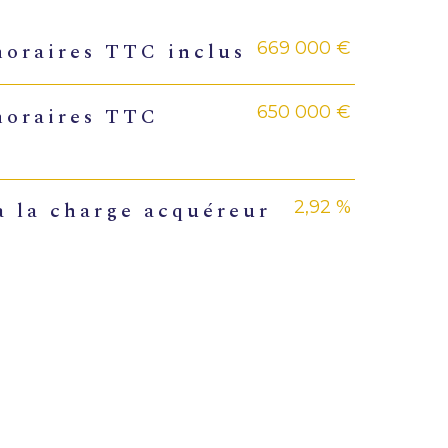
669 000 €
noraires TTC inclus
rs
650 000 €
noraires TTC
2,92 %
 la charge acquéreur