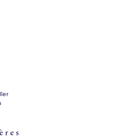
ler
m
ières