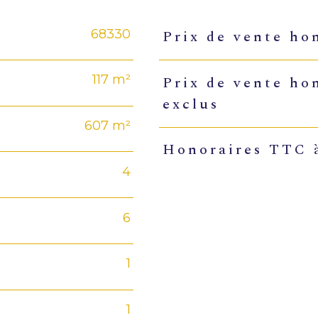
68330
Prix de vente ho
Caractéristiques
Valeu
117 m²
Prix de vente ho
exclus
607 m²
Honoraires TTC à
4
6
1
1