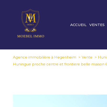
ACCUEIL
VENTES
Agence immobilière à Hegenheim
Vente
Huni
Huningue proche centre et frontiere belle maison 6 