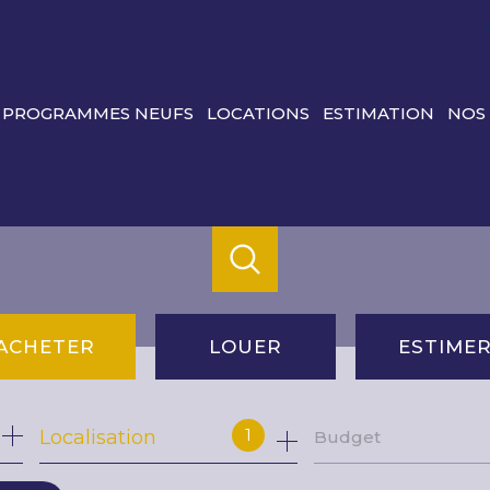
PROGRAMMES NEUFS
LOCATIONS
ESTIMATION
NOS
ACHETER
LOUER
ESTIME
de l'ancien
à l'année
1
Localisation
Budget
du neuf
de l'immo pro