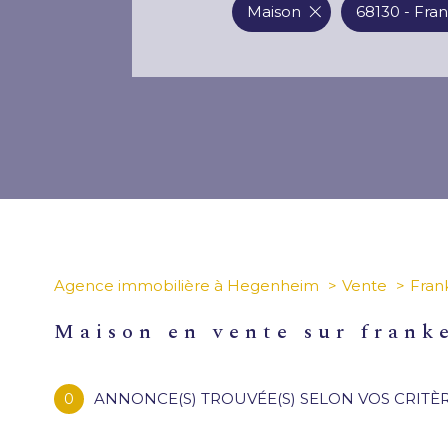
Maison
68130 - Fra
Agence immobilière à Hegenheim
Vente
Fran
maison en vente sur frank
0
ANNONCE(S) TROUVÉE(S) SELON VOS CRITÈ