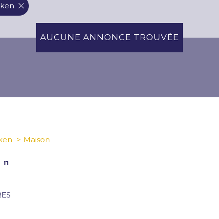
nken
AUCUNE ANNONCE TROUVÉE
ken
Maison
en
RES