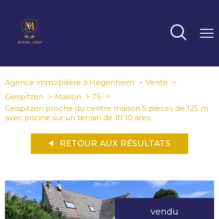
Agence immobilière à Hegenheim
Vente
Geispitzen
Maison
T5
Geispitzen proche du centre maison 5 pieces de 125 m
avec piscine sur un terrain de 10 10 ares
RETOUR AUX RÉSULTATS
vendu