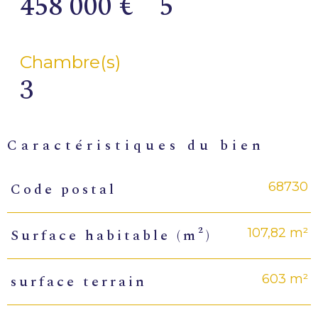
458 000 €
5
Chambre(s)
3
caractéristiques du bien
68730
Code postal
Caractéristiques
Valeurs
107,82 m²
Surface habitable (m²)
603 m²
surface terrain