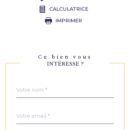
CALCULATRICE
IMPRIMER
ce bien vous
INTÉRESSE ?
Nom
Fieldset
*
par
défaut
email
*