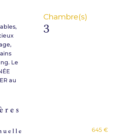
Chambre(s)
3
ables,
cieux
age,
ains
ing. Le
INÉE
YER au
ières
645 €
nuelle
rs