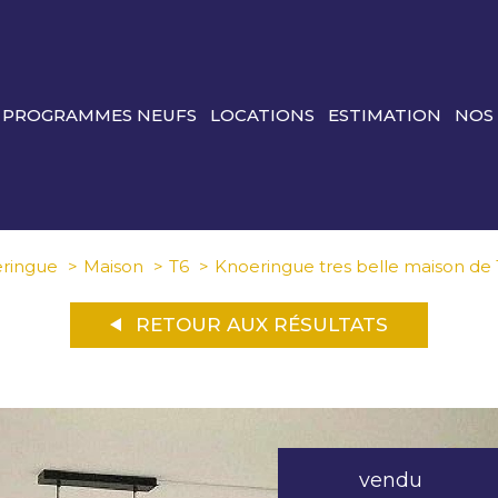
PROGRAMMES NEUFS
LOCATIONS
ESTIMATION
NOS
ringue
Maison
T6
Knoeringue tres belle maison de 1
RETOUR AUX RÉSULTATS
vendu