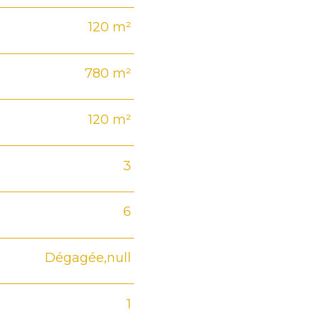
120 m²
780 m²
120 m²
3
6
Dégagée,null
1