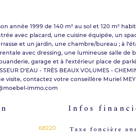
son année 1999 de 140 m² au sol et 120 m² habit
rée avec placard, une cuisine équipée, un spa
rasse et un jardin, une chambre/bureau ; à l'ét
ntale avec dressing, une lumineuse salle de b
uanderie, garage et à l'extérieur place de park
OUCISSEUR D'EAU - TRÈS BEAUX VOLUMES - CHEM
 visite, contactez votre conseillère Muriel ME
en
infos financ
68220
Taxe foncière an
Caractéristiques
Valeu