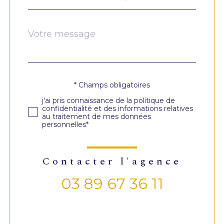
Message
Fieldset
*
par
défaut
* Champs obligatoires
Validation
j'ai pris connaissance de la politique de
confidentialité et des informations relatives
au traitement de mes données
personnelles*
contacter l'agence
03 89 67 36 11
Validation