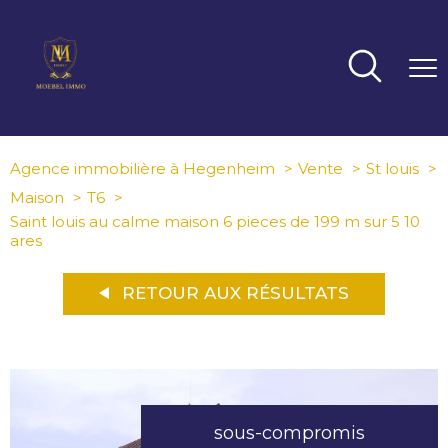
Agence immobilière à Hegenheim
Vente
St louis
Maison
T6
Saint louis au calme maison 6 pieces de 199 m sur 5 10
ares
RETOUR AUX RÉSULTATS
sous-compromis