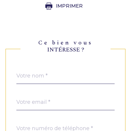
IMPRIMER
ce bien vous
INTÉRESSE ?
Nom
Fieldset
*
par
défaut
email
*
Téléphone
*