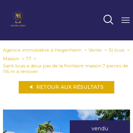
Agence immobilière à Hegenheim
Vente
St louis
Maison
T7
Saint louis a deux pas de la frontiere maison 7 pieces de
116 m a renover
RETOUR AUX RÉSULTATS
vendu