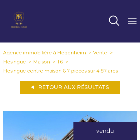
Agence immobilière à Hegenheim
Vente
Hesingue
Maison
T6
Hesingue centre maison 6 7 pieces sur 4 87 ares
RETOUR AUX RÉSULTATS
vendu