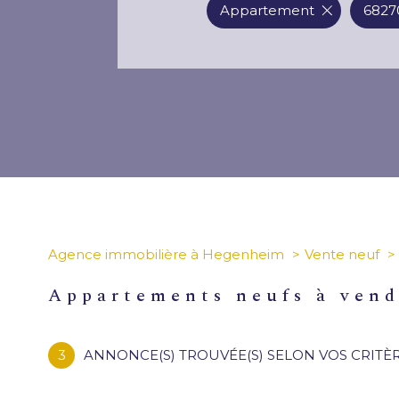
Appartement
6827
Agence immobilière à Hegenheim
Vente neuf
appartements neufs à ven
3
ANNONCE(S) TROUVÉE(S) SELON VOS CRITÈ