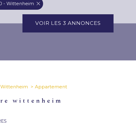
0 - Wittenheim
VOIR LES
3
ANNONCES
Wittenheim
Appartement
dre wittenheim
RES