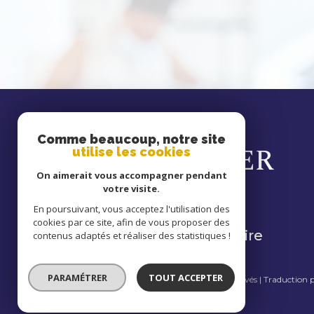
se
Comme beaucoup, notre site
CONNECTER
utilise les cookies
On aimerait vous accompagner pendant
votre visite.
En poursuivant, vous acceptez l'utilisation des
cookies par ce site, afin de vous proposer des
espace propriétaire
contenus adaptés et réaliser des statistiques !
PARAMÉTRER
TOUT ACCEPTER
© 2026 | Tous droits réservés | Traduction