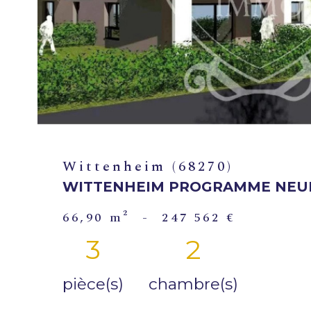
Wittenheim (68270)
WITTENHEIM PROGRAMME NEUF
66,90 m²
-
247 562 €
3
2
pièce(s)
chambre(s)