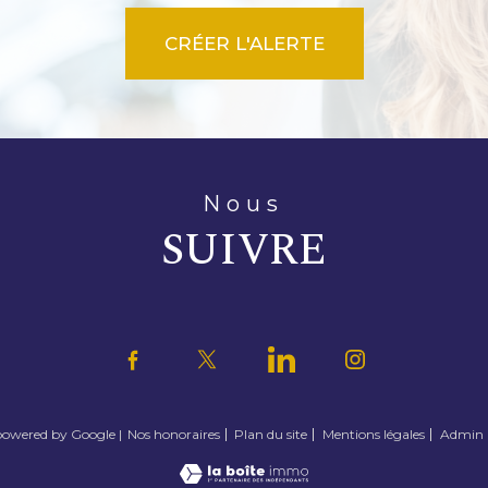
CRÉER L'ALERTE
nous
SUIVRE
 powered by Google |
Nos honoraires
Plan du site
Mentions légales
Admin