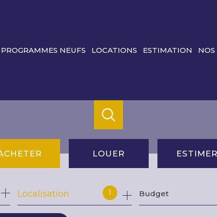
PROGRAMMES NEUFS
LOCATIONS
ESTIMATION
NOS
ACHETER
LOUER
ESTIME
de l'ancien
à l'année
1
Localisation
Budget
du neuf
de l'immo pro